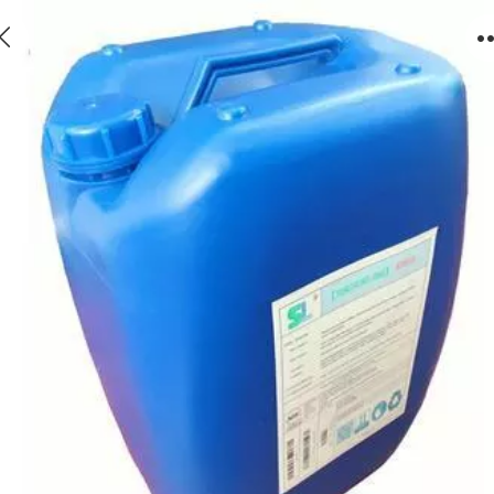
反渗透阻垢剂代理、森盛隆浓缩液阻垢剂行业